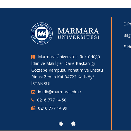
E-P
Bil
E-H
Marmara Üniversitesi Rektörlüğü
İdari ve Mali İşler Daire Başkanlığı
Göztepe Kampüsü Yönetim ve Enstitü
Binası Zemin Kat 34722 Kadıköy/
İSTANBUL
imidb@marmara.edu.tr
0216 777 14 50
0216 777 14 99