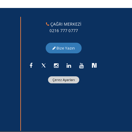
ÇAĞRI MERKEZİ
0216 777 0777
Bize Yazın
Çerez Ayarları