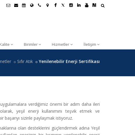
Kalite
Birimler
Hizmetler
İletişim
metler
Sıfır Atık
Yenilenebilir Enerji Sertifikası
tu uygulamalara verdiğimiz önemi bir adım daha ileri
olarak, yeşil enerji kullanımını teşvik etmek ve
ir başarıyı sizinle paylaşmak istiyoruz.
naklarına olan desteklerini güçlendirmek adına Yeşil
llanılan enerjinin bir kısmının yenilenebilir enerji