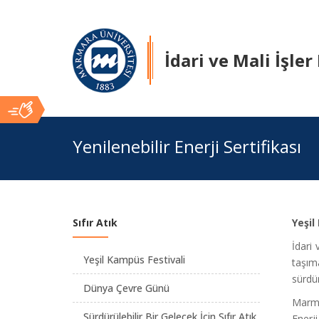
İdari ve Mali İşler
Ana
Yenilenebilir Enerji Sertifikası
İçerik
Sıfır Atık
Yeşil 
İdari
Yeşil Kampüs Festivali
taşım
sürdür
Dünya Çevre Günü
Marma
Sürdürülebilir Bir Gelecek İçin Sıfır Atık
Enerj