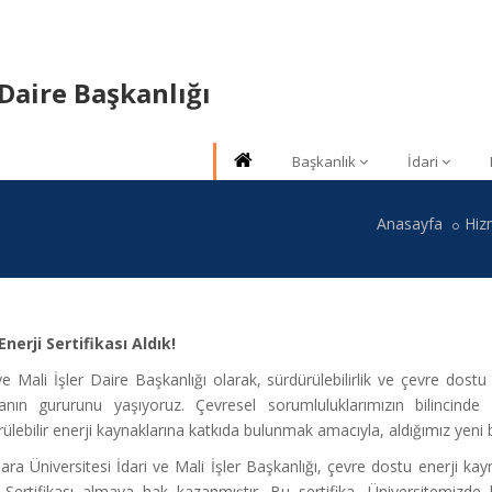
 Daire Başkanlığı
Başkanlık
İdari
Anasayfa
Hiz
Enerji Sertifikası Aldık!
 ve Mali İşler Daire Başkanlığı olarak, sürdürülebilirlik ve çevre dos
anın gururunu yaşıyoruz. Çevresel sorumluluklarımızın bilincinde 
ülebilir enerji kaynaklarına katkıda bulunmak amacıyla, aldığımız yeni b
ra Üniversitesi İdari ve Mali İşler Başkanlığı, çevre dostu enerji kay
i Sertifikası almaya hak kazanmıştır. Bu sertifika, Üniversitemizde ku